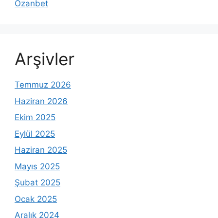
Ozanbet
Arşivler
Temmuz 2026
Haziran 2026
Ekim 2025
Eylül 2025
Haziran 2025
Mayıs 2025
Şubat 2025
Ocak 2025
Aralık 2024