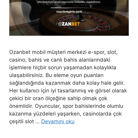
Ozanbet mobil müşteri merkezi e-spor, slot,
casino, bahis ve canlı bahis alanlarındaki
işlemlere hiçbir sorun yaşamadan kolaylıkla
ulaşabilirsiniz. Bu eleme oyun puanları
sağlandığında kazanmak daha kolay hale gelir.
Her kullanıcı için iyi tasarlanmış ve görsel olarak
çekici bir oran ölçeğine sahip olmak çok
önemlidir. Oyuncular, spor bahislerinde olumlu
kazanma yüzdeleri yaşarken, casinolarda çok
çeşitli slot …
Devamını oku