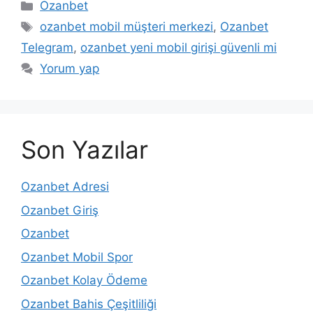
Kategoriler
Ozanbet
Etiketler
ozanbet mobil müşteri merkezi
,
Ozanbet
Telegram
,
ozanbet yeni mobil girişi güvenli mi
Yorum yap
Son Yazılar
Ozanbet Adresi
Ozanbet Giriş
Ozanbet
Ozanbet Mobil Spor
Ozanbet Kolay Ödeme
Ozanbet Bahis Çeşitliliği