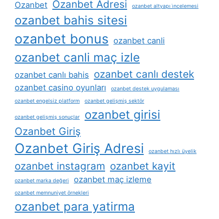
Ozanbet Adresi
Ozanbet
ozanbet altyapı i̇ncelemesi
ozanbet bahis sitesi
ozanbet bonus
ozanbet canli
ozanbet canli maç izle
ozanbet canlı destek
ozanbet canlı bahis
ozanbet casino oyunları
ozanbet destek uygulaması
ozanbet engelsiz platform
ozanbet gelişmiş sektör
ozanbet girisi
ozanbet gelişmiş sonuçlar
Ozanbet Giriş
Ozanbet Giriş Adresi
ozanbet hızlı üyelik
ozanbet instagram
ozanbet kayit
ozanbet maç izleme
ozanbet marka değeri
ozanbet memnuniyet örnekleri
ozanbet para yatirma