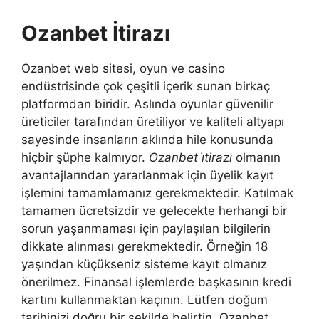
Ozanbet İtirazı
Ozanbet web sitesi, oyun ve casino
endüstrisinde çok çeşitli içerik sunan birkaç
platformdan biridir. Aslında oyunlar güvenilir
üreticiler tarafından üretiliyor ve kaliteli altyapı
sayesinde insanların aklında hile konusunda
hiçbir şüphe kalmıyor.
Ozanbet i̇tirazı
olmanın
avantajlarından yararlanmak için üyelik kayıt
işlemini tamamlamanız gerekmektedir. Katılmak
tamamen ücretsizdir ve gelecekte herhangi bir
sorun yaşanmaması için paylaşılan bilgilerin
dikkate alınması gerekmektedir. Örneğin 18
yaşından küçükseniz sisteme kayıt olmanız
önerilmez. Finansal işlemlerde başkasının kredi
kartını kullanmaktan kaçının. Lütfen doğum
tarihinizi doğru bir şekilde belirtin. Ozanbet