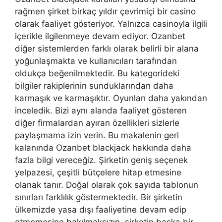
rağmen şirket birkaç yıldır çevrimiçi bir casino
olarak faaliyet gösteriyor. Yalnızca casinoyla ilgili
içerikle ilgilenmeye devam ediyor. Ozanbet
diğer sistemlerden farklı olarak belirli bir alana
yoğunlaşmakta ve kullanıcıları tarafından
oldukça beğenilmektedir. Bu kategorideki
bilgiler rakiplerinin sunduklarından daha
karmaşık ve karmaşıktır. Oyunları daha yakından
inceledik. Bizi aynı alanda faaliyet gösteren
diğer firmalardan ayıran özellikleri sizlerle
paylaşmama izin verin. Bu makalenin geri
kalanında Ozanbet blackjack hakkında daha
fazla bilgi vereceğiz. Şirketin geniş seçenek
yelpazesi, çeşitli bütçelere hitap etmesine
olanak tanır. Doğal olarak çok sayıda tablonun
sınırları farklılık göstermektedir. Bir şirketin
ülkemizde yasa dışı faaliyetine devam edip