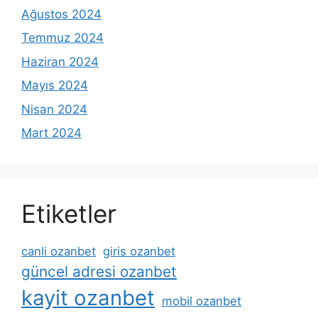
Ağustos 2024
Temmuz 2024
Haziran 2024
Mayıs 2024
Nisan 2024
Mart 2024
Etiketler
canli ozanbet
giris ozanbet
güncel adresi ozanbet
kayit ozanbet
mobil ozanbet