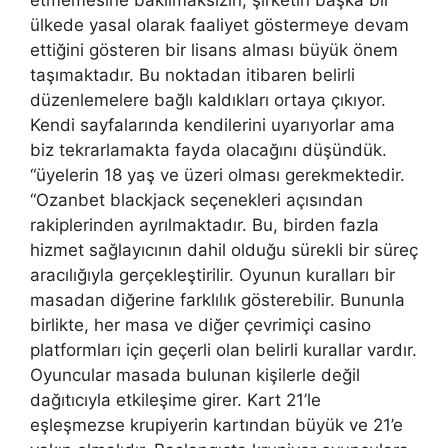
etmemesine bakılmaksızın, şirketin başka bir
ülkede yasal olarak faaliyet göstermeye devam
ettiğini gösteren bir lisans alması büyük önem
taşımaktadır. Bu noktadan itibaren belirli
düzenlemelere bağlı kaldıkları ortaya çıkıyor.
Kendi sayfalarında kendilerini uyarıyorlar ama
biz tekrarlamakta fayda olacağını düşündük.
“üyelerin 18 yaş ve üzeri olması gerekmektedir.
“Ozanbet blackjack seçenekleri açısından
rakiplerinden ayrılmaktadır. Bu, birden fazla
hizmet sağlayıcının dahil olduğu sürekli bir süreç
aracılığıyla gerçekleştirilir. Oyunun kuralları bir
masadan diğerine farklılık gösterebilir. Bununla
birlikte, her masa ve diğer çevrimiçi casino
platformları için geçerli olan belirli kurallar vardır.
Oyuncular masada bulunan kişilerle değil
dağıtıcıyla etkileşime girer. Kart 21’le
eşleşmezse krupiyerin kartından büyük ve 21’e