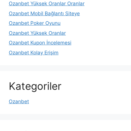
Ozanbet Yüksek Oranlar Oranlar
Ozanbet Mobil Bağlantı Siteye
Ozanbet Poker Oyunu
Ozanbet Yüksek Oranlar
Ozanbet Kupon İncelemesi
Ozanbet Kolay Erişim
Kategoriler
Ozanbet