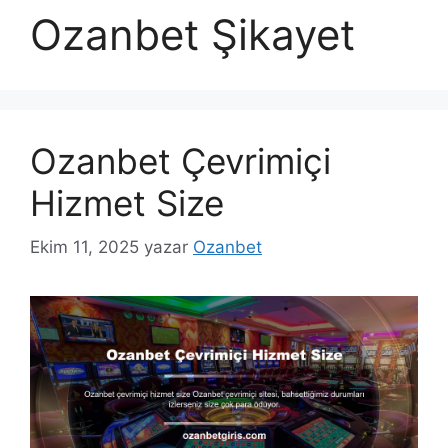
Ozanbet Şikayet
Ozanbet Çevrimiçi
Hizmet Size
Ekim 11, 2025
yazar
Ozanbet