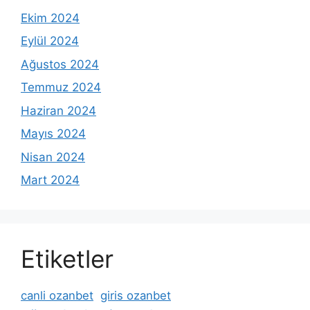
Ekim 2024
Eylül 2024
Ağustos 2024
Temmuz 2024
Haziran 2024
Mayıs 2024
Nisan 2024
Mart 2024
Etiketler
canli ozanbet
giris ozanbet