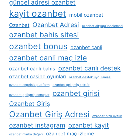
güncel adresi ozanbet
kayit ozanbet
mobil ozanbet
Ozanbet Adresi
Ozanbet
ozanbet altyapı i̇ncelemesi
ozanbet bahis sitesi
ozanbet bonus
ozanbet canli
ozanbet canli maç izle
ozanbet canlı destek
ozanbet canlı bahis
ozanbet casino oyunları
ozanbet destek uygulaması
ozanbet engelsiz platform
ozanbet gelişmiş sektör
ozanbet girisi
ozanbet gelişmiş sonuçlar
Ozanbet Giriş
Ozanbet Giriş Adresi
ozanbet hızlı üyelik
ozanbet instagram
ozanbet kayit
ozanbet maç izleme
ozanbet marka değeri