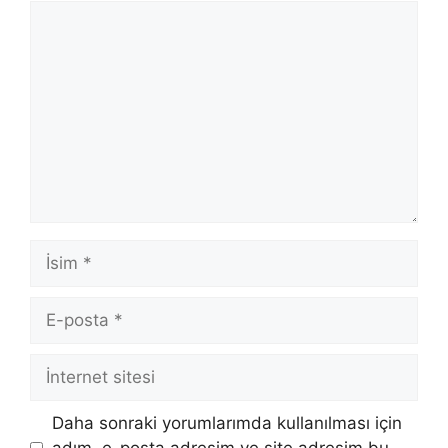
Yorum
İsim
E-
posta
İnternet
sitesi
Daha sonraki yorumlarımda kullanılması için
adım, e-posta adresim ve site adresim bu