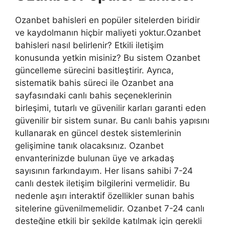
Ozanbet bahisleri en popüler sitelerden biridir
ve kaydolmanın hiçbir maliyeti yoktur.Ozanbet
bahisleri nasıl belirlenir? Etkili iletişim
konusunda yetkin misiniz? Bu sistem Ozanbet
güncelleme sürecini basitleştirir. Ayrıca,
sistematik bahis süreci ile Ozanbet ana
sayfasındaki canlı bahis seçeneklerinin
birleşimi, tutarlı ve güvenilir karları garanti eden
güvenilir bir sistem sunar. Bu canlı bahis yapısını
kullanarak en güncel destek sistemlerinin
gelişimine tanık olacaksınız. Ozanbet
envanterinizde bulunan üye ve arkadaş
sayısının farkındayım. Her lisans sahibi 7-24
canlı destek iletişim bilgilerini vermelidir. Bu
nedenle aşırı interaktif özellikler sunan bahis
sitelerine güvenilmemelidir. Ozanbet 7-24 canlı
desteğine etkili bir şekilde katılmak için gerekli