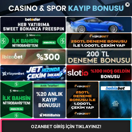
×
OZANBET GİRİŞ İÇİN TIKLAYINIZ!