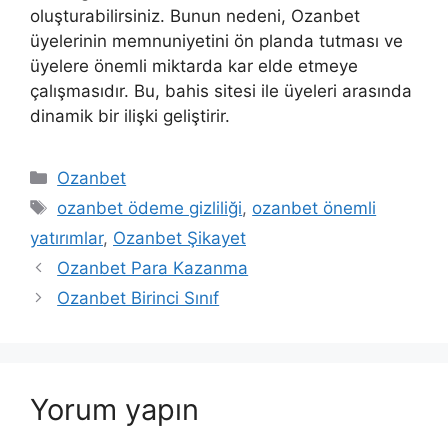
oluşturabilirsiniz. Bunun nedeni, Ozanbet
üyelerinin memnuniyetini ön planda tutması ve
üyelere önemli miktarda kar elde etmeye
çalışmasıdır. Bu, bahis sitesi ile üyeleri arasında
dinamik bir ilişki geliştirir.
Kategoriler
Ozanbet
Etiketler
ozanbet ödeme gizliliği
,
ozanbet önemli
yatırımlar
,
Ozanbet Şikayet
Ozanbet Para Kazanma
Ozanbet Birinci Sınıf
Yorum yapın