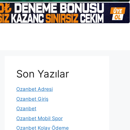
Son Yazılar
Ozanbet Adresi
Ozanbet Giriş
Ozanbet
Ozanbet Mobil Spor
Ozanbet Kolay Ödeme