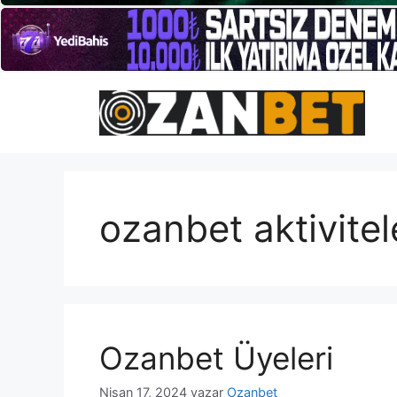
İçeriğe
atla
ozanbet aktivitel
Ozanbet Üyeleri
Nisan 17, 2024
yazar
Ozanbet