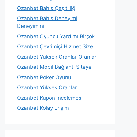
Ozanbet Bahis Çeşitliliği
Ozanbet Bahis Deneyimi
Deneyimini
Ozanbet Oyuncu Yardımı Birçok
Ozanbet Çevrimiçi Hizmet Size
Ozanbet Yüksek Oranlar Oranlar
Ozanbet Mobil Bağlantı Siteye
Ozanbet Poker Oyunu
Ozanbet Yüksek Oranlar
Ozanbet Kupon İncelemesi
Ozanbet Kolay Erişim