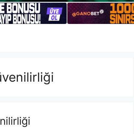
enilirliği
lirliği