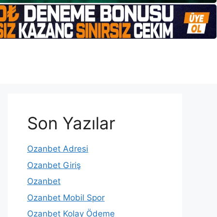
Son Yazılar
Ozanbet Adresi
Ozanbet Giriş
Ozanbet
Ozanbet Mobil Spor
Ozanbet Kolay Ödeme