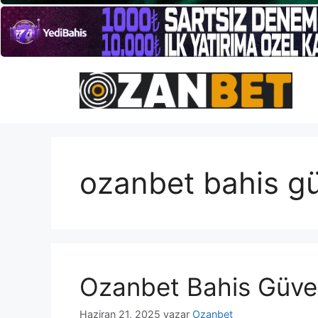
İçeriğe
atla
ozanbet bahis güv
Ozanbet Bahis Güveni
Haziran 21, 2025
yazar
Ozanbet