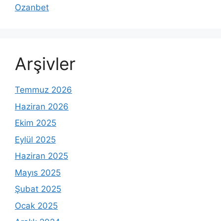
Ozanbet
Arşivler
Temmuz 2026
Haziran 2026
Ekim 2025
Eylül 2025
Haziran 2025
Mayıs 2025
Şubat 2025
Ocak 2025