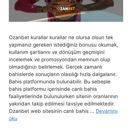
Ozanbet kurallar kurallar ne olursa olsun tek
yapmanız gereken istediğiniz bonusu okumak,
kullanım şartlarını ve dönüşüm geçmişini
incelemek ve promosyondan memnun olup
olmadığınızı belirlemek. Gerçek zamanlı
bahislerde sonuçların olasılığı hızla dalgalanır.
Bahis platformunda bulunabilir. Bu sebeple
bahis platformu içerisinde canlı bahis
faaliyetlerinde bulunulurken sitenin oranlarının
yakından takip edilmesi tavsiye edilmektedir.
Ozanbet web sitesinin canlı bahis …
Devamını
oku