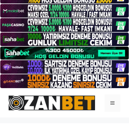
İçeriğe
atla
Menü