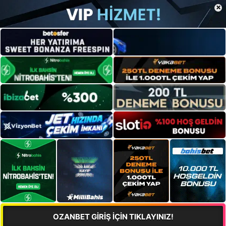
×
OZANBET GİRİŞ İÇİN TIKLAYINIZ!