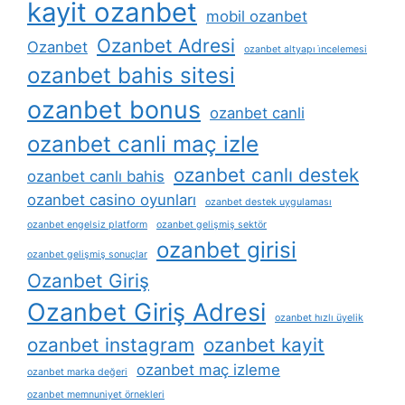
kayit ozanbet
mobil ozanbet
Ozanbet Adresi
Ozanbet
ozanbet altyapı i̇ncelemesi
ozanbet bahis sitesi
ozanbet bonus
ozanbet canli
ozanbet canli maç izle
ozanbet canlı destek
ozanbet canlı bahis
ozanbet casino oyunları
ozanbet destek uygulaması
ozanbet engelsiz platform
ozanbet gelişmiş sektör
ozanbet girisi
ozanbet gelişmiş sonuçlar
Ozanbet Giriş
Ozanbet Giriş Adresi
ozanbet hızlı üyelik
ozanbet instagram
ozanbet kayit
ozanbet maç izleme
ozanbet marka değeri
ozanbet memnuniyet örnekleri