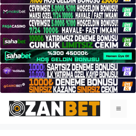
İçeriğe
atla
Menü