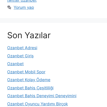
twitter ozanbet
Yorum yap
Son Yazılar
Ozanbet Adresi
Ozanbet Giriş
Ozanbet
Ozanbet Mobil Spor
Ozanbet Kolay Ödeme
Ozanbet Bahis Çeşitliliği
Ozanbet Bahis Deneyimi Deneyimini
Ozanbet Oyuncu Yardımı Birçok