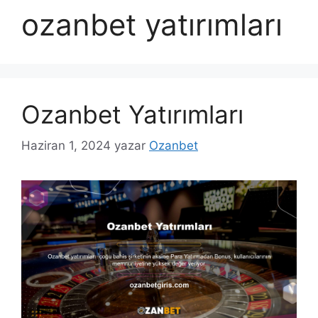
ozanbet yatırımları
Ozanbet Yatırımları
Haziran 1, 2024
yazar
Ozanbet