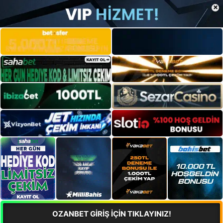
×
OZANBET GİRİŞ İÇİN TIKLAYINIZ!