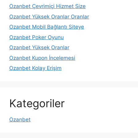
Ozanbet Çevrimiçi Hizmet Size
Ozanbet Yüksek Oranlar Oranlar
Ozanbet Mobil Bağlantı Siteye
Ozanbet Poker Oyunu
Ozanbet Yüksek Oranlar
Ozanbet Kupon İncelemesi
Ozanbet Kolay Erişim
Kategoriler
Ozanbet