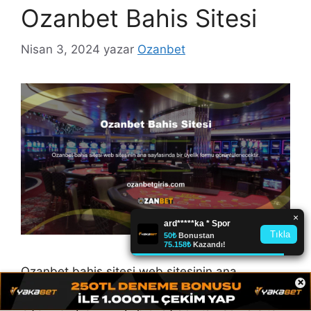
Ozanbet Bahis Sitesi
Nisan 3, 2024
yazar
Ozanbet
Ozanbet bahis sitesi web sitesinin ana
×
sayfasında bir üyelik formu görüntülenecektir.
Üyelik bilgilerinizi girip onayladıktan sonra site