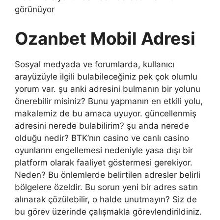
görünüyor
Ozanbet Mobil Adresi
Sosyal medyada ve forumlarda, kullanıcı
arayüzüyle ilgili bulabileceğiniz pek çok olumlu
yorum var. şu anki adresini bulmanın bir yolunu
önerebilir misiniz? Bunu yapmanın en etkili yolu,
makalemiz de bu amaca uyuyor. güncellenmiş
adresini nerede bulabilirim? şu anda nerede
olduğu nedir? BTK’nın casino ve canlı casino
oyunlarını engellemesi nedeniyle yasa dışı bir
platform olarak faaliyet göstermesi gerekiyor.
Neden? Bu önlemlerde belirtilen adresler belirli
bölgelere özeldir. Bu sorun yeni bir adres satın
alınarak çözülebilir, o halde unutmayın? Siz de
bu görev üzerinde çalışmakla görevlendirildiniz.