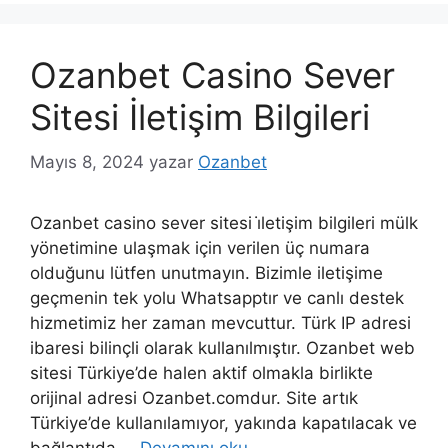
Ozanbet Casino Sever
Sitesi İletişim Bilgileri
Mayıs 8, 2024
yazar
Ozanbet
Ozanbet casino sever sitesi i̇letişim bilgileri mülk
yönetimine ulaşmak için verilen üç numara
olduğunu lütfen unutmayın. Bizimle iletişime
geçmenin tek yolu Whatsapptır ve canlı destek
hizmetimiz her zaman mevcuttur. Türk IP adresi
ibaresi bilinçli olarak kullanılmıştır. Ozanbet web
sitesi Türkiye’de halen aktif olmakla birlikte
orijinal adresi Ozanbet.comdur. Site artık
Türkiye’de kullanılamıyor, yakında kapatılacak ve
bağlantıda …
Devamını oku