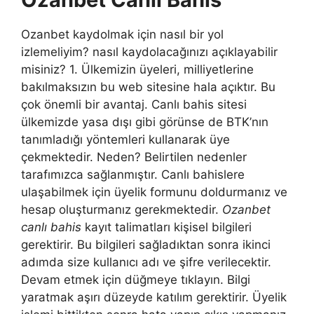
Ozanbet kaydolmak için nasıl bir yol
izlemeliyim? nasıl kaydolacağınızı açıklayabilir
misiniz? 1. Ülkemizin üyeleri, milliyetlerine
bakılmaksızın bu web sitesine hala açıktır. Bu
çok önemli bir avantaj. Canlı bahis sitesi
ülkemizde yasa dışı gibi görünse de BTK’nın
tanımladığı yöntemleri kullanarak üye
çekmektedir. Neden? Belirtilen nedenler
tarafımızca sağlanmıştır. Canlı bahislere
ulaşabilmek için üyelik formunu doldurmanız ve
hesap oluşturmanız gerekmektedir.
Ozanbet
canlı bahis
kayıt talimatları kişisel bilgileri
gerektirir. Bu bilgileri sağladıktan sonra ikinci
adımda size kullanıcı adı ve şifre verilecektir.
Devam etmek için düğmeye tıklayın. Bilgi
yaratmak aşırı düzeyde katılım gerektirir. Üyelik