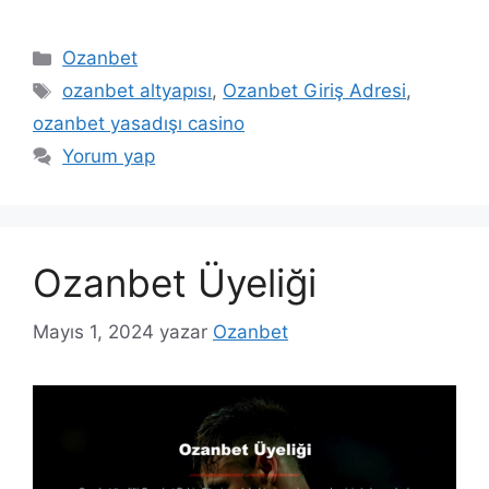
Kategoriler
Ozanbet
Etiketler
ozanbet altyapısı
,
Ozanbet Giriş Adresi
,
ozanbet yasadışı casino
Yorum yap
Ozanbet Üyeliği
Mayıs 1, 2024
yazar
Ozanbet