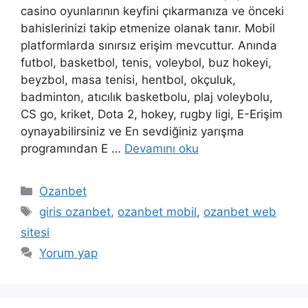
casino oyunlarının keyfini çıkarmanıza ve önceki
bahislerinizi takip etmenize olanak tanır. Mobil
platformlarda sınırsız erişim mevcuttur. Anında
futbol, ​​basketbol, ​​tenis, voleybol, buz hokeyi,
beyzbol, masa tenisi, hentbol, ​​okçuluk,
badminton, atıcılık basketbolu, plaj voleybolu,
CS go, kriket, Dota 2, hokey, rugby ligi, E-Erişim
oynayabilirsiniz ve En sevdiğiniz yarışma
programından E …
Devamını oku
Kategoriler
Ozanbet
Etiketler
giris ozanbet
,
ozanbet mobil
,
ozanbet web
sitesi
Yorum yap