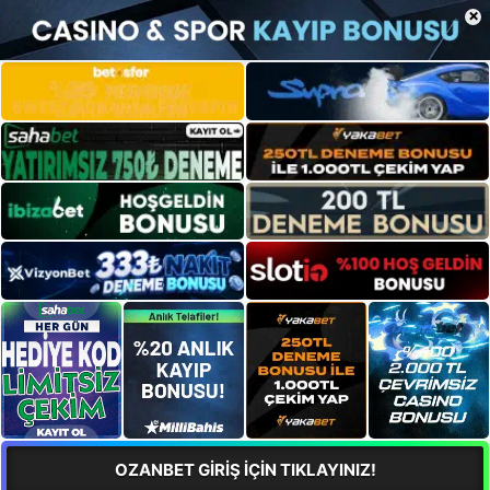
×
OZANBET GİRİŞ İÇİN TIKLAYINIZ!