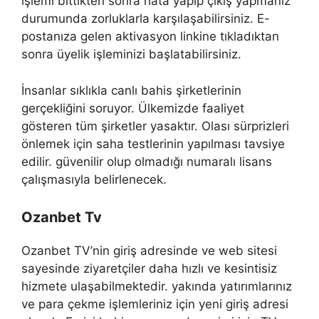
işlemi bittikten sonra hata yapıp çıkış yapmanız
durumunda zorluklarla karşılaşabilirsiniz. E-
postanıza gelen aktivasyon linkine tıkladıktan
sonra üyelik işleminizi başlatabilirsiniz.
İnsanlar sıklıkla canlı bahis şirketlerinin
gerçekliğini soruyor. Ülkemizde faaliyet
gösteren tüm şirketler yasaktır. Olası sürprizleri
önlemek için saha testlerinin yapılması tavsiye
edilir. güvenilir olup olmadığı numaralı lisans
çalışmasıyla belirlenecek.
Ozanbet Tv
Ozanbet TV’nin giriş adresinde ve web sitesi
sayesinde ziyaretçiler daha hızlı ve kesintisiz
hizmete ulaşabilmektedir. yakında yatırımlarınız
ve para çekme işlemleriniz için yeni giriş adresi