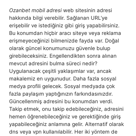
Ozanbet mobil adresi
web sitesinin adresi
hakkında bilgi verebilir. Sağlanan URL’ye
erişebilir ve istediğiniz gibi giriş yapabilirsiniz.
Bu konumdan hiçbir aracı siteye veya reklama
erişmeyeceğinizi bilmenizde fayda var. Doğal
olarak güncel konumunuzu güvenle bulup
girebileceksiniz. Engellendikten sonra alınan
mevcut adresini bulma süreci nedir?
Uygulanacak çeşitli yaklaşımlar var, ancak
makalemiz en uygunudur. Daha fazla sosyal
medya profili gelecek. Sosyal medyada çok
fazla paylaşım yaptığınızın farkındasınızdır.
Güncellenmiş adresini bu konumdan verdi.
Takip etmek, onu takip edebileceğiniz, adresini
hemen öğrenebileceğiniz ve gerektiğinde giriş
yapabileceğiniz anlamına gelir. Alternatif olarak
dns veya vpn kullanılabilir. Her iki yöntem de