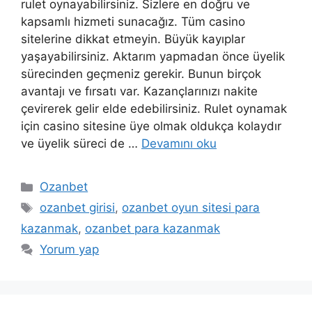
rulet oynayabilirsiniz. Sizlere en doğru ve
kapsamlı hizmeti sunacağız. Tüm casino
sitelerine dikkat etmeyin. Büyük kayıplar
yaşayabilirsiniz. Aktarım yapmadan önce üyelik
sürecinden geçmeniz gerekir. Bunun birçok
avantajı ve fırsatı var. Kazançlarınızı nakite
çevirerek gelir elde edebilirsiniz. Rulet oynamak
için casino sitesine üye olmak oldukça kolaydır
ve üyelik süreci de …
Devamını oku
Kategoriler
Ozanbet
Etiketler
ozanbet girisi
,
ozanbet oyun sitesi para
kazanmak
,
ozanbet para kazanmak
Yorum yap