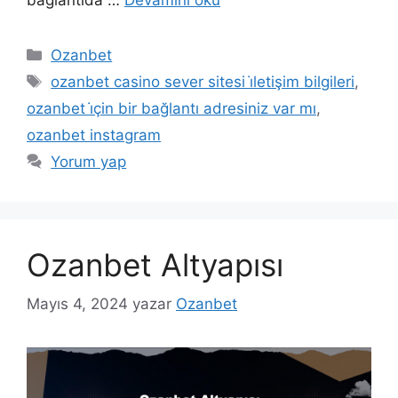
Kategoriler
Ozanbet
Etiketler
ozanbet casino sever sitesi i̇letişim bilgileri
,
ozanbet i̇çin bir bağlantı adresiniz var mı
,
ozanbet instagram
Yorum yap
Ozanbet Altyapısı
Mayıs 4, 2024
yazar
Ozanbet