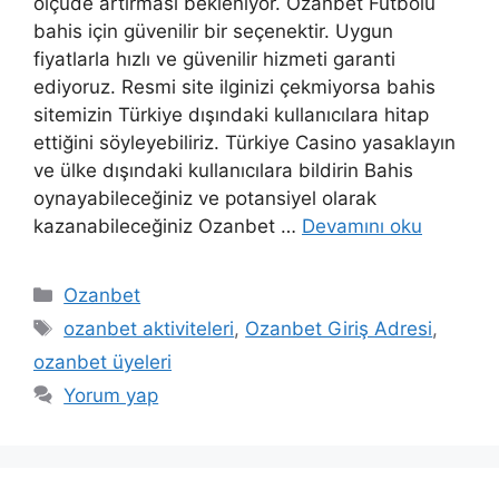
ölçüde artırması bekleniyor. Ozanbet Futbolu
bahis için güvenilir bir seçenektir. Uygun
fiyatlarla hızlı ve güvenilir hizmeti garanti
ediyoruz. Resmi site ilginizi çekmiyorsa bahis
sitemizin Türkiye dışındaki kullanıcılara hitap
ettiğini söyleyebiliriz. Türkiye Casino yasaklayın
ve ülke dışındaki kullanıcılara bildirin Bahis
oynayabileceğiniz ve potansiyel olarak
kazanabileceğiniz Ozanbet …
Devamını oku
Kategoriler
Ozanbet
Etiketler
ozanbet aktiviteleri
,
Ozanbet Giriş Adresi
,
ozanbet üyeleri
Yorum yap