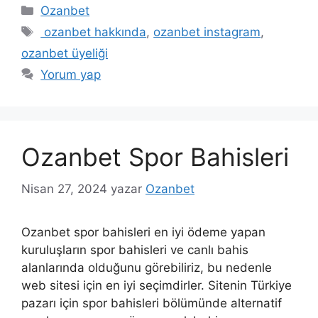
Kategoriler
Ozanbet
Etiketler
ozanbet hakkında
,
ozanbet instagram
,
ozanbet üyeliği
Yorum yap
Ozanbet Spor Bahisleri
Nisan 27, 2024
yazar
Ozanbet
Ozanbet spor bahisleri en iyi ödeme yapan
kuruluşların spor bahisleri ve canlı bahis
alanlarında olduğunu görebiliriz, bu nedenle
web sitesi için en iyi seçimdirler. Sitenin Türkiye
pazarı için spor bahisleri bölümünde alternatif