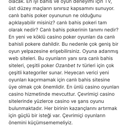
olacak. En iyi bahis ve oyun deneyimi için TV,
üst düzey maçların sınırsız kapsamını sunuyor.
canlı bahis poker oyununun ne olduğunu
açıklayabilir misiniz? canlı bahis pokeri tam
olarak nedir? Canlı bahis pokerinin tanımı nedir?
En yeni ve köklü casino poker oyunları da canlı
bahisli pokere dahildir. Bu nedenle çok geniş bir
oyun yelpazesine erişebilirsiniz. Oyuna adanmış
web siteleri. Bu oyunların yanı sıra canlı bahis
siteleri, çeşitli poker
Ozanbet tv
türleri için çok
çeşitli kategoriler sunar. Heyecan verici yeni
oyunları kaçırmamak için canlı bahis sitesine
üye olmak çok önemlidir. En ünlü casino oyunları
casino hizmetinde mevcuttur. Çevrimiçi casino
sitelerinde yüzlerce casino ve şans oyunu
bulunmaktadır. Her birinin kazançlarını artırmak
için güçlü bir isteği var. Çevrimiçi oyunların
önemini küçümsememeliyiz.